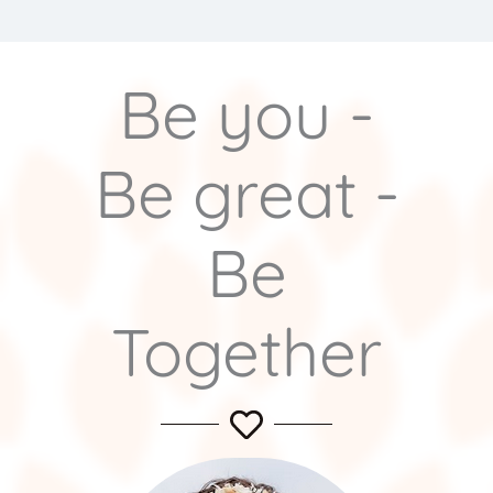
Be you -
Be great -
Be
Together