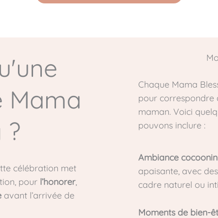
Mo
u'une
Chaque Mama Blessi
e Mama
pour correspondre a
maman. Voici quelq
 ?
pouvons inclure :
Ambiance cocooni
ette célébration met
apaisante, avec des
tion, pour
l’honorer
,
cadre naturel ou int
e
avant l’arrivée de
Moments de bien-êt