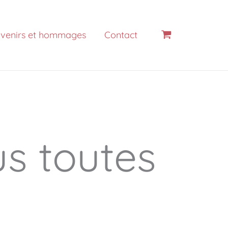
venirs et hommages
Contact
us toutes