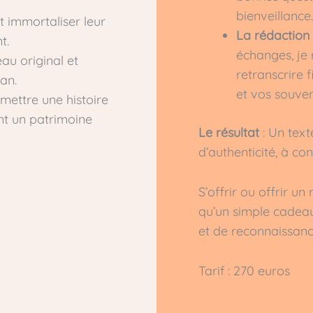
bienveillance.
 immortaliser leur
La rédaction
t.
échanges, je 
au original et
retranscrire 
an.
et vos souven
smettre une histoire
ant un patrimoine
Le résultat
: Un text
d’authenticité, à co
S’offrir ou offrir un
qu’un simple cadeau
et de reconnaissan
Tarif : 270 euros