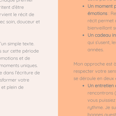
Un moment po
tent d’être
émotions
: Re
rvient le récit de
récit permet
vec soin, douceur et
bienveillant 
Un cadeau i
qui s’usent, l
’un simple texte.
années.
 sur cette période
 émotions et de
Mon approche est à 
 moments uniques.
respecter votre sens
e dans l’écriture de
se déroule en deux 
nsformer votre
Un entretien
 et plein de
rencontrons 
vous puissiez
rythme. Je su
bonnes quest