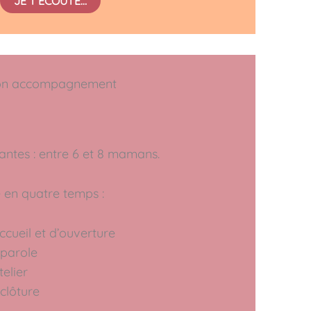
JE T’ÉCOUTE…
n accompagnement
ntes : entre 6 et 8 mamans.
e en quatre temps :
cueil et d’ouverture
parole
elier
clôture