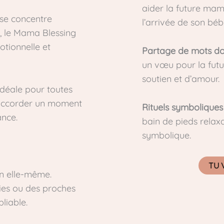
aider la future mam
 se concentre
l’arrivée de son béb
, le Mama Blessing
tionnelle et
Partage de mots d
un vœu pour la fut
soutien et d’amour.
déale pour toutes
’accorder un moment
Rituels symboliques
ance.
bain de pieds relaxa
symbolique.
TU 
n elle-même.
ies ou des proches
liable.