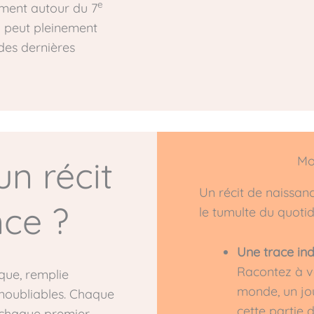
e
ment autour du 7
 peut pleinement
des dernières
Mo
un récit
Un récit de naissan
nce ?
le tumulte du quotidi
Une trace ind
Racontez à vo
que, remplie
monde, un jou
 inoubliables. Chaque
cette partie d
 chaque premier