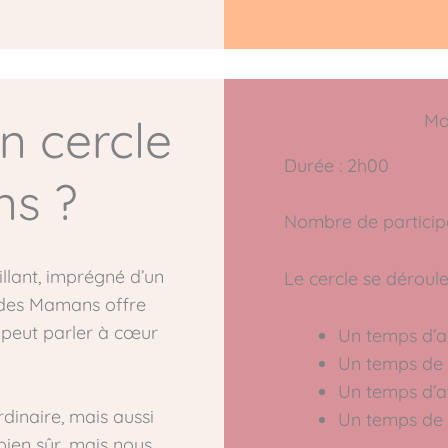
Mo
n cercle
Durée : 2h00
s ?
Nombre de participa
llant, imprégné d’un
Le cercle se déroul
le des Mamans offre
e peut parler à cœur
Un temps d’ac
Un temps de 
Un temps d’at
inaire, mais aussi
Un temps de 
bien sûr, mais nous