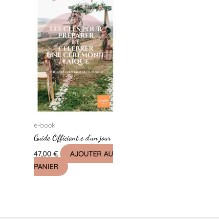
e-book
Guide Officiant.e d’un jour
47,00
€
AJOUTER AU
PANIER