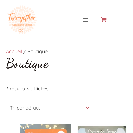
Aller
MAIN
au
MENU
contenu
Accueil
/ Boutique
Boutique
3 résultats affichés